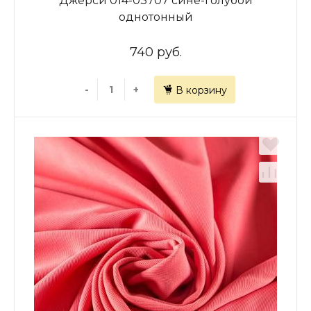
Джерси 014-03707 сине-голубой
однотонный
740 руб.
-
+
В корзину