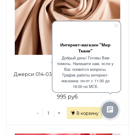
Интернет-магазин "Мир
Ткани"
Добрый день! Готовы Вам
В наличии: 17.1
помочь. Напишите нам, если у
Вас появятся вопросы.
Джерси 014-03628 телесный однотонный
График работы интернет-
магазина: пн-пт с 11:00 до
19:00 по МСК.
995 руб.
-
+
В корзину