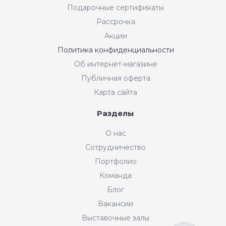
Подарочные сертификаты
Рассрочка
Акции
Политика конфиденциальности
Об интернет-магазине
Публичная оферта
Карта сайта
Разделы
Интернет-магазин "Мир
О нас
Ткани"
Сотрудничество
Добрый день! Готовы Вам
Портфолио
помочь. Напишите нам, если у
Вас появятся вопросы.
Команда
График работы интернет-
Блог
магазина: пн-пт с 11:00 до
19:00 по МСК.
Вакансии
Выставочные залы