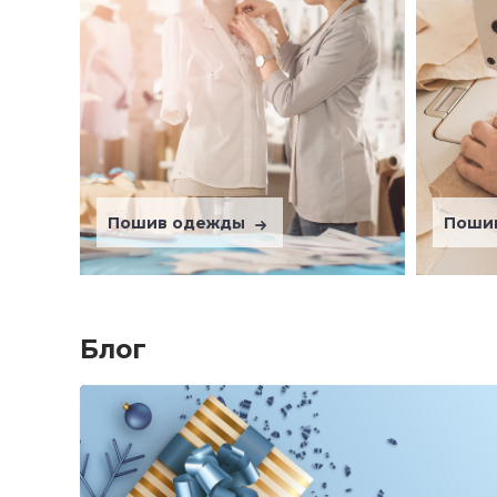
Пошив одежды
Поши
Блог