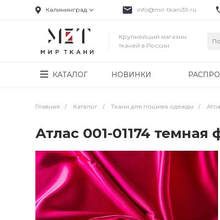
Калининград
info@mir-tkani39.ru
Крупнейший магазин
тканей в России
КАТАЛОГ
НОВИНКИ
РАСПР
Главная
/
Каталог
/
Ткани для пошива одежды
/
Атла
Атлас 001-01174 темная