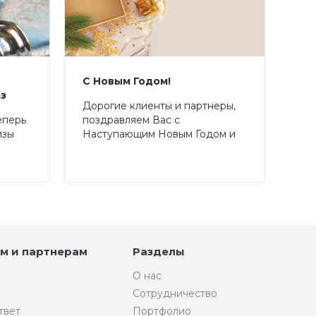
С Новым Годом!
аз
Дорогие клиенты и партнеры,
еперь
поздравляем Вас с
изы
Наступающим Новым Годом и
Рождеством!
м и партнерам
Разделы
О нас
Сотрудничество
твет
Портфолио