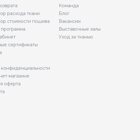
возврата
Команда
тор расхода ткани
Блог
тор стоимости пошива
Вакансии
 программа
Выставочные залы
абинет
Уход за тканью
ые сертификаты
а
 конфиденциальности
нет-магазине
я оферта
та