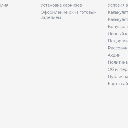
елия
Установка карнизов
Условия 
Оформление окна готовым
Калькуля
изделием
Калькуля
Бонусная
Личный к
Подарочн
Рассрочк
Акции
Политика
Об интер
Публична
Карта сай