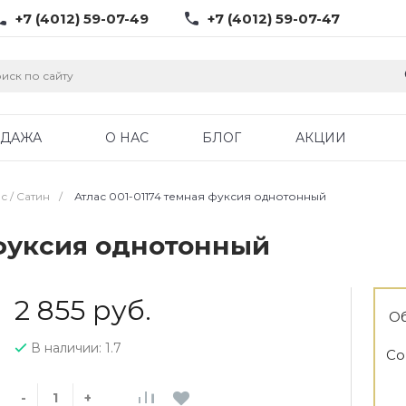
+7 (4012) 59-07-49
+7 (4012) 59-07-47
ОДАЖА
О НАС
БЛОГ
АКЦИИ
с / Cатин
/
Атлас 001-01174 темная фуксия однотонный
 фуксия однотонный
2 855 руб.
Об
В наличии: 1.7
Со
-
+