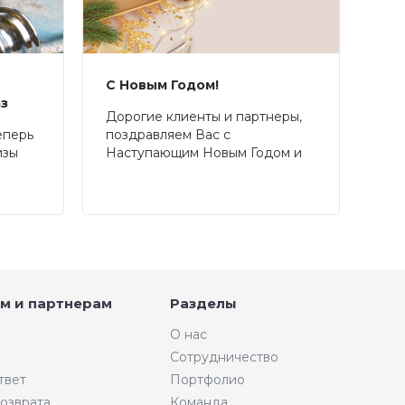
С Новым Годом!
аз
Дорогие клиенты и партнеры,
еперь
поздравляем Вас с
изы
Наступающим Новым Годом и
Рождеством!
м и партнерам
Разделы
О нас
Сотрудничество
твет
Портфолио
возврата
Команда