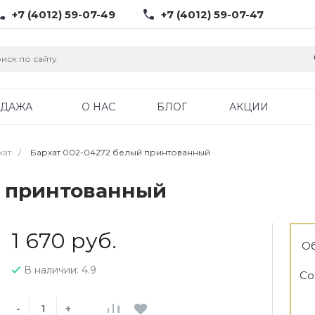
+7 (4012) 59-07-49
+7 (4012) 59-07-47
ОДАЖА
О НАС
БЛОГ
АКЦИИ
хат
/
Бархат 002-04272 белый принтованный
й принтованный
1 670 руб.
Об
В наличии: 4.9
Со
-
+