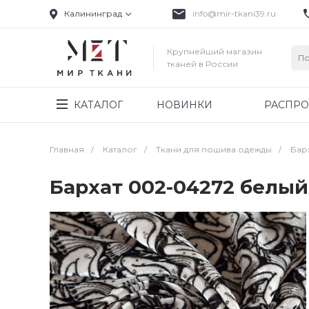
Калининград
info@mir-tkani39.ru
Крупнейший магазин
тканей в России
КАТАЛОГ
НОВИНКИ
РАСПР
Главная
/
Каталог
/
Ткани для пошива одежды
/
Бар
Бархат 002-04272 белы