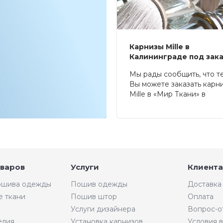
Карнизы Mille в
Калининграде под зак
Мы рады сообщить, что т
Вы можете заказать карн
Mille в «Мир Ткани» в
Калининграде.
оваров
Услуги
Клиента
пошива одежды
Пошив одежды
Доставка
е ткани
Пошив штор
Оплата
Услуги дизайнера
Вопрос-о
елия
Установка карнизов
Условия 