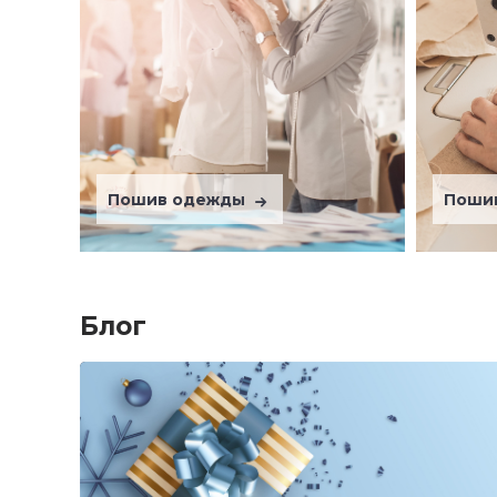
Пошив одежды
Поши
Блог