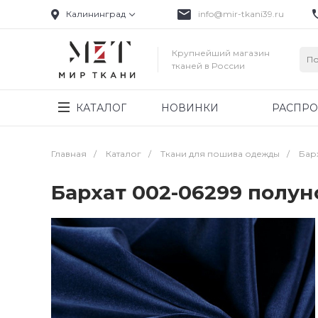
Калининград
info@mir-tkani39.ru
Крупнейший магазин
тканей в России
КАТАЛОГ
НОВИНКИ
РАСПР
Главная
/
Каталог
/
Ткани для пошива одежды
/
Бар
Бархат 002-06299 полу