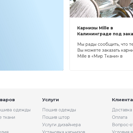
Карнизы Mille в
Калининграде под зак
Мы рады сообщить, что т
Вы можете заказать карн
Mille в «Мир Ткани» в
Калининграде.
оваров
Услуги
Клиента
пошива одежды
Пошив одежды
Доставка
е ткани
Пошив штор
Оплата
Услуги дизайнера
Вопрос-о
елия
Установка карнизов
Условия 