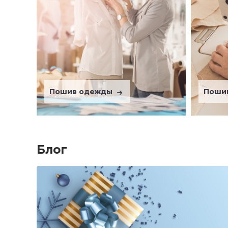
Пошив одежды
Поши
Блог