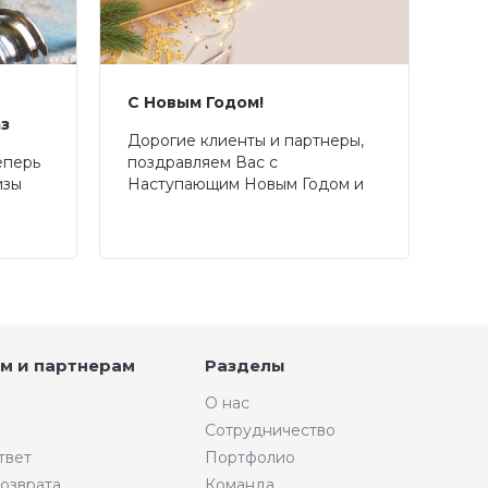
С Новым Годом!
аз
Дорогие клиенты и партнеры,
еперь
поздравляем Вас с
изы
Наступающим Новым Годом и
Рождеством!
м и партнерам
Разделы
О нас
Сотрудничество
твет
Портфолио
возврата
Команда