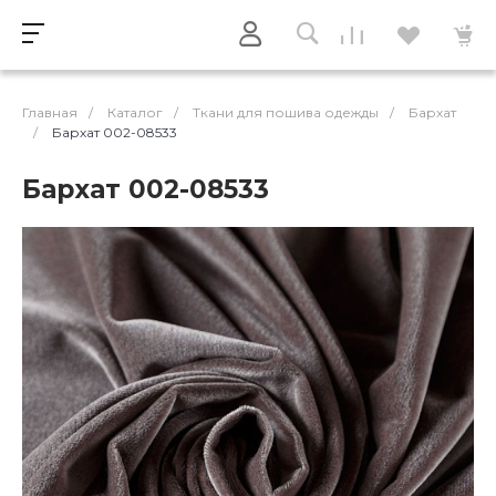
Главная
/
Каталог
/
Ткани для пошива одежды
/
Бархат
/
Бархат 002-08533
Бархат 002-08533