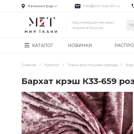
Калининград
info@mir-tkani39.ru
Крупнейший магазин
тканей в России
КАТАЛОГ
НОВИНКИ
РАСПР
Главная
/
Каталог
/
Ткани для пошива одежды
/
Бар
Бархат крэш К33-659 р