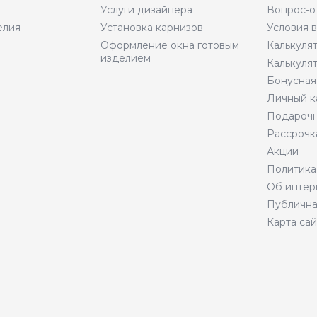
Услуги дизайнера
Вопрос-о
елия
Установка карнизов
Условия 
Оформление окна готовым
Калькуля
изделием
Калькуля
Бонусная
Личный к
Подарочн
Рассрочк
Акции
Политика
Об интер
Публична
Карта сай