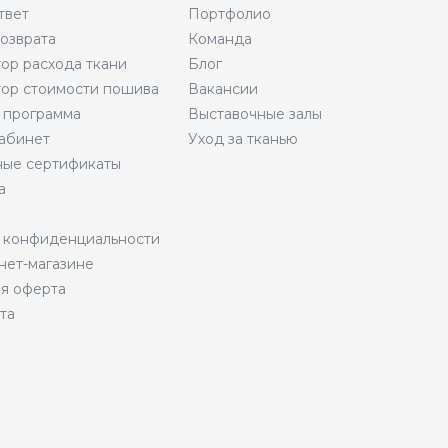
твет
Портфолио
возврата
Команда
тор расхода ткани
Блог
тор стоимости пошива
Вакансии
 программа
Выставочные залы
абинет
Уход за тканью
ые сертификаты
а
 конфиденциальности
нет-магазине
я оферта
та