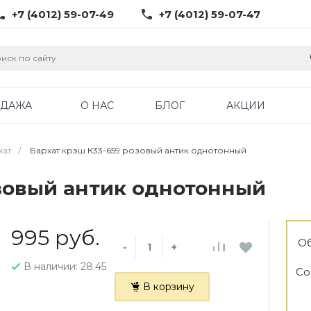
+7 (4012) 59-07-49
+7 (4012) 59-07-47
ОДАЖА
О НАС
БЛОГ
АКЦИИ
хат
/
Бархат крэш К33-659 розовый антик однотонный
озовый антик однотонный
995 руб.
Об
-
+
В наличии: 28.45
Со
В корзину