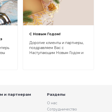
С Новым Годом!
аз
Дорогие клиенты и партнеры,
еперь
поздравляем Вас с
изы
Наступающим Новым Годом и
Рождеством!
м и партнерам
Разделы
О нас
Сотрудничество