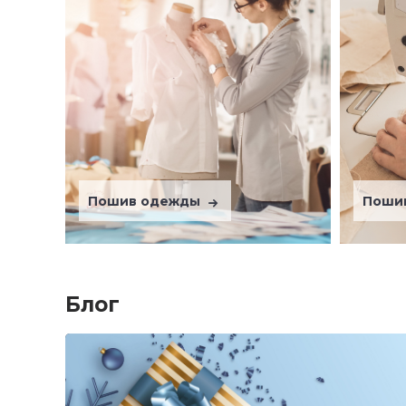
Пошив одежды
Поши
Блог