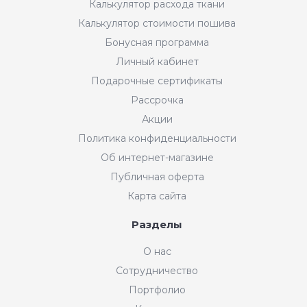
Калькулятор расхода ткани
Калькулятор стоимости пошива
Бонусная программа
Личный кабинет
Подарочные сертификаты
Рассрочка
Акции
Политика конфиденциальности
Об интернет-магазине
Публичная оферта
Карта сайта
Разделы
Интернет-магазин "Мир
О нас
Ткани"
Сотрудничество
Добрый день! Готовы Вам
Портфолио
помочь. Напишите нам, если у
Вас появятся вопросы.