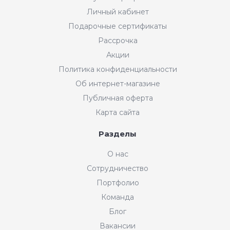
Личный кабинет
Подарочные сертификаты
Рассрочка
Акции
Политика конфиденциальности
Об интернет-магазине
Публичная оферта
Карта сайта
Разделы
Интернет-магазин "Мир
О нас
Ткани"
Сотрудничество
Добрый день! Готовы Вам
Портфолио
помочь. Напишите нам, если у
Вас появятся вопросы.
Команда
График работы интернет-
Блог
магазина: пн-пт с 11:00 до
19:00 по МСК.
Вакансии