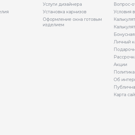
Услуги дизайнера
Вопрос-о
елия
Установка карнизов
Условия 
Оформление окна готовым
Калькуля
изделием
Калькуля
Бонусная
Личный к
Подарочн
Рассрочк
Акции
Политика
Об интер
Публична
Карта сай