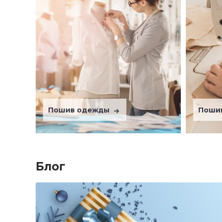
Пошив одежды
Поши
Блог