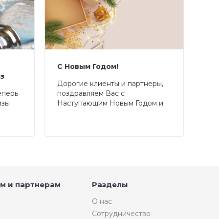
С Новым Годом!
аз
Дорогие клиенты и партнеры,
еперь
поздравляем Вас с
изы
Наступающим Новым Годом и
Рождеством!
м и партнерам
Разделы
О нас
Сотрудничество