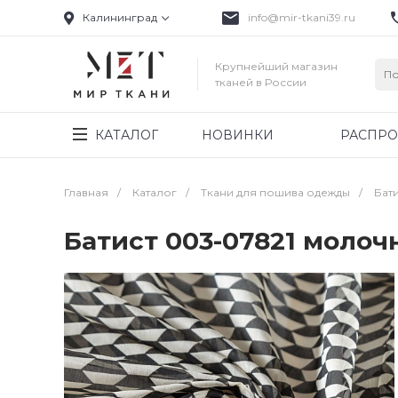
Калининград
info@mir-tkani39.ru
Крупнейший магазин
тканей в России
КАТАЛОГ
НОВИНКИ
РАСПР
Главная
/
Каталог
/
Ткани для пошива одежды
/
Бат
Батист 003-07821 моло