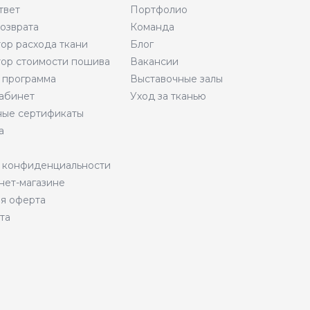
твет
Портфолио
возврата
Команда
тор расхода ткани
Блог
тор стоимости пошива
Вакансии
 программа
Выставочные залы
абинет
Уход за тканью
ые сертификаты
а
 конфиденциальности
нет-магазине
я оферта
та