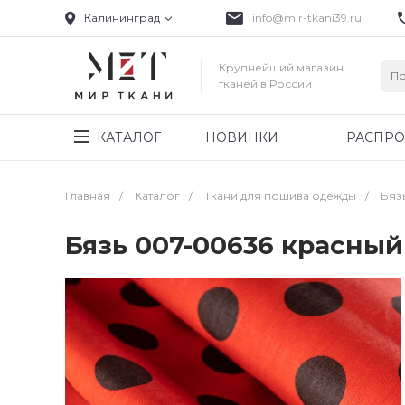
Калининград
info@mir-tkani39.ru
Крупнейший магазин
тканей в России
КАТАЛОГ
НОВИНКИ
РАСПР
Главная
/
Каталог
/
Ткани для пошива одежды
/
Бяз
Бязь 007-00636 красны