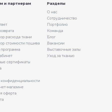
м и партнерам
Разделы
О нас
Сотрудничество
твет
Портфолио
возврата
Команда
тор расхода ткани
Блог
тор стоимости пошива
Вакансии
 программа
Выставочные залы
абинет
Уход за тканью
ые сертификаты
а
 конфиденциальности
нет-магазине
я оферта
та