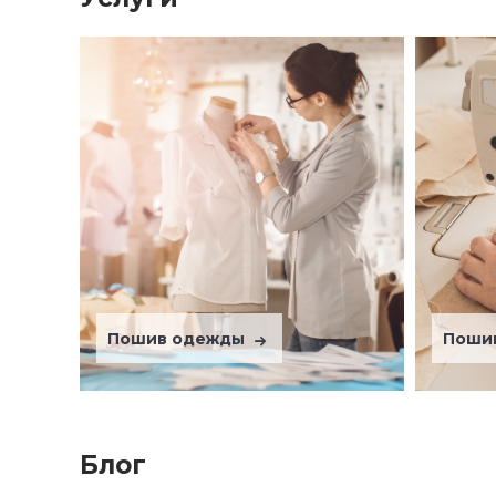
Пошив одежды
Поши
Блог