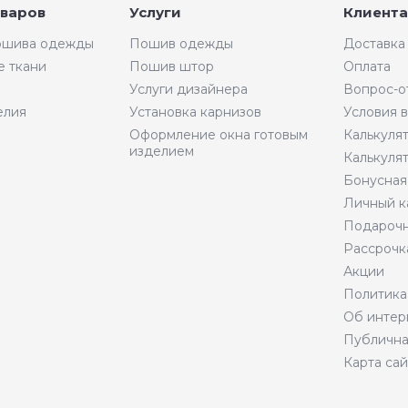
оваров
Услуги
Клиента
пошива одежды
Пошив одежды
Доставка
е ткани
Пошив штор
Оплата
Услуги дизайнера
Вопрос-о
елия
Установка карнизов
Условия 
Оформление окна готовым
Калькуля
изделием
Калькуля
Бонусная
Личный к
Подарочн
Рассрочк
Акции
Политика
Об интер
Публична
Карта сай