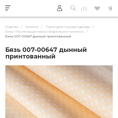
Главная
/
Каталог
/
Ткани для пошива одежды
/
Бязь / Постельные ткани / Вафельное полотно
/
Бязь 007-00647 дынный принтованный
Бязь 007-00647 дынный
принтованный