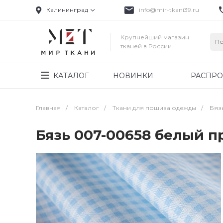
Калининград
info@mir-tkani39.ru
Крупнейший магазин
тканей в России
КАТАЛОГ
НОВИНКИ
РАСПР
Главная
/
Каталог
/
Ткани для пошива одежды
/
Бяз
Бязь 007-00658 белый 