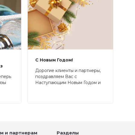
С Новым Годом!
аз
Дорогие клиенты и партнеры,
еперь
поздравляем Вас с
изы
Наступающим Новым Годом и
Рождеством!
м и партнерам
Разделы