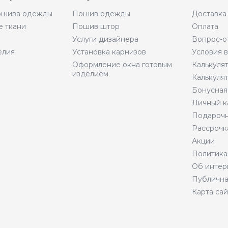
пошива одежды
Пошив одежды
Доставка
е ткани
Пошив штор
Оплата
Услуги дизайнера
Вопрос-о
елия
Установка карнизов
Условия 
Оформление окна готовым
Калькуля
изделием
Калькуля
Бонусная
Личный к
Подарочн
Рассрочк
Акции
Политика
Об интер
Публична
Карта сай