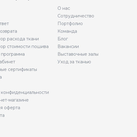
О нас
Сотрудничество
твет
Портфолио
возврата
Команда
тор расхода ткани
Блог
тор стоимости пошива
Вакансии
 программа
Выставочные залы
абинет
Уход за тканью
ые сертификаты
а
 конфиденциальности
нет-магазине
я оферта
та