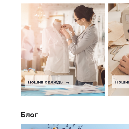
Пошив одежды
Поши
Блог