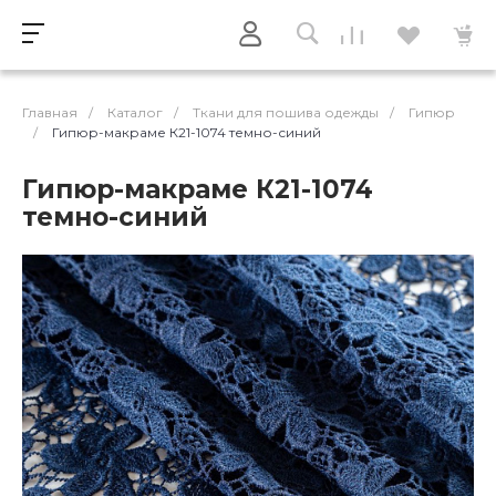
Главная
/
Каталог
/
Ткани для пошива одежды
/
Гипюр
/
Гипюр-макраме К21-1074 темно-синий
Гипюр-макраме К21-1074
темно-синий