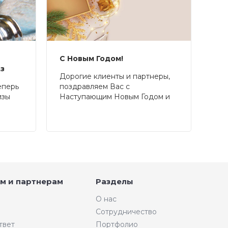
С Новым Годом!
аз
Дорогие клиенты и партнеры,
еперь
поздравляем Вас с
изы
Наступающим Новым Годом и
Рождеством!
м и партнерам
Разделы
О нас
Сотрудничество
твет
Портфолио