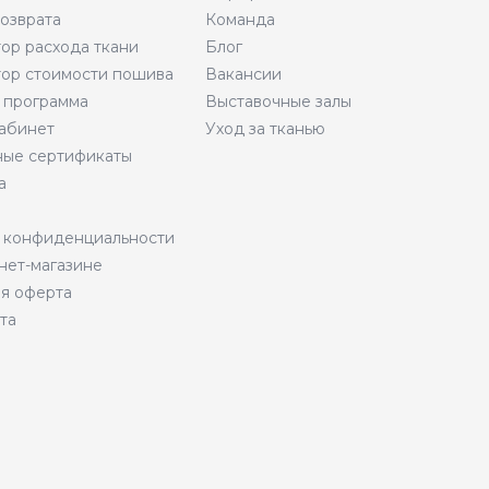
возврата
Команда
тор расхода ткани
Блог
тор стоимости пошива
Вакансии
 программа
Выставочные залы
абинет
Уход за тканью
ые сертификаты
а
 конфиденциальности
нет-магазине
я оферта
та