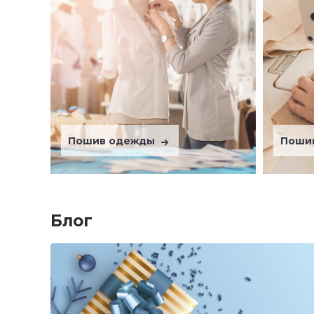
Пошив одежды
Поши
Блог