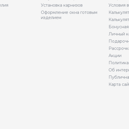
елия
Установка карнизов
Условия 
Оформление окна готовым
Калькуля
изделием
Калькуля
Бонусная
Личный к
Подарочн
Рассрочк
Акции
Политика
Об интер
Публична
Карта сай