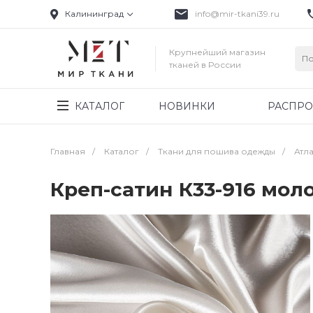
Калининград
info@mir-tkani39.ru
Крупнейший магазин
тканей в России
КАТАЛОГ
НОВИНКИ
РАСПР
Главная
/
Каталог
/
Ткани для пошива одежды
/
Атла
Креп-сатин К33-916 мо