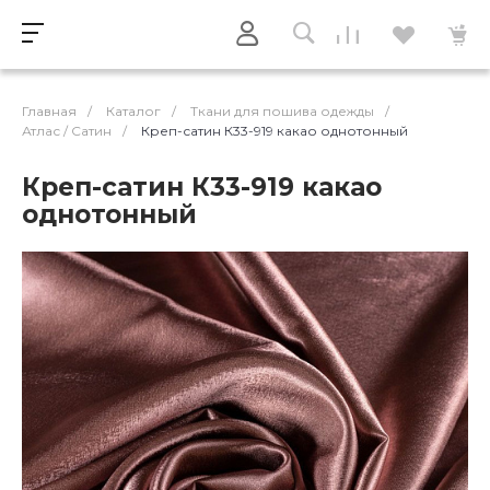
Главная
/
Каталог
/
Ткани для пошива одежды
/
Атлас / Cатин
/
Креп-сатин К33-919 какао однотонный
Креп-сатин К33-919 какао
однотонный