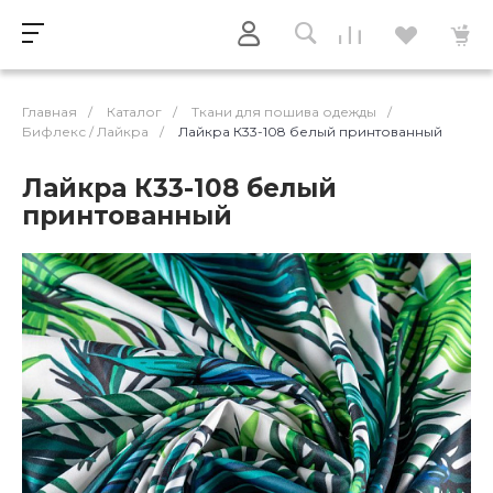
Главная
/
Каталог
/
Ткани для пошива одежды
/
Бифлекс / Лайкра
/
Лайкра К33-108 белый принтованный
Лайкра К33-108 белый
принтованный