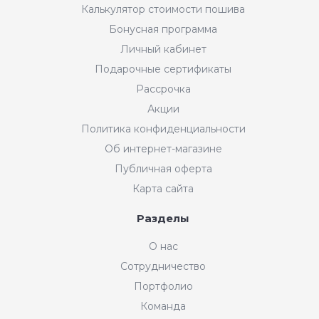
Калькулятор стоимости пошива
Бонусная программа
Личный кабинет
Подарочные сертификаты
Рассрочка
Акции
Политика конфиденциальности
Об интернет-магазине
Публичная оферта
Карта сайта
Разделы
Интернет-магазин "Мир
О нас
Ткани"
Сотрудничество
Добрый день! Готовы Вам
Портфолио
помочь. Напишите нам, если у
Вас появятся вопросы.
Команда
График работы интернет-