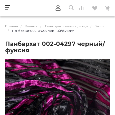
Главная
/
Каталог
/
Ткани для пошива одежды
/
Бархат
/
Панбархат 002-04297 черный/фуксия
Панбархат 002-04297 черный/
фуксия