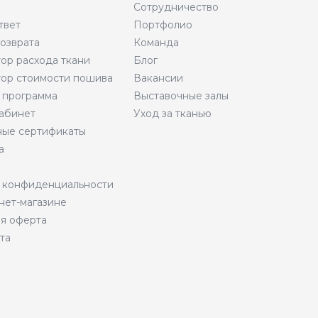
Сотрудничество
твет
Портфолио
возврата
Команда
тор расхода ткани
Блог
тор стоимости пошива
Вакансии
 программа
Выставочные залы
абинет
Уход за тканью
ые сертификаты
а
 конфиденциальности
нет-магазине
я оферта
та