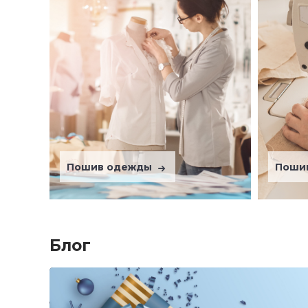
Пошив одежды
Поши
Блог