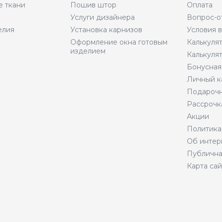
е ткани
Пошив штор
Оплата
Услуги дизайнера
Вопрос-о
елия
Установка карнизов
Условия 
Оформление окна готовым
Калькуля
изделием
Калькуля
Бонусная
Личный к
Подарочн
Рассрочк
Акции
Политика
Об интер
Публична
Карта сай