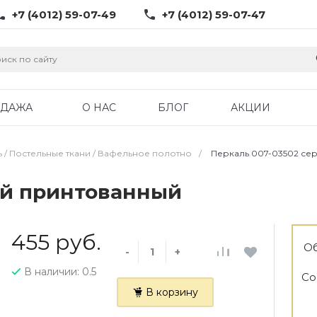
+7 (4012) 59-07-49
+7 (4012) 59-07-47
ОДАЖА
О НАС
БЛОГ
АКЦИИ
ь / Постельные ткани / Вафельное полотно
/
Перкаль 007-03502 се
ый принтованный
455 руб.
Об
-
+
В наличии: 0.5
Со
В корзину