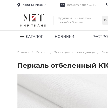
Калининград
info@mir-tkani39.ru
Крупнейший магазин
тканей в России
КАТАЛОГ
НОВИНКИ
РАСПР
Главная
/
Каталог
/
Ткани для пошива одежды
/
Бяз
Перкаль отбеленный К1