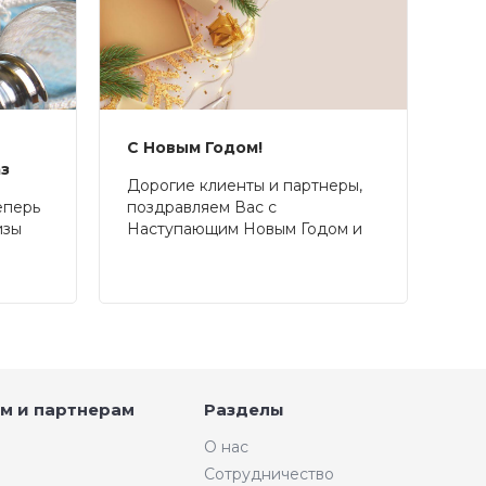
С Новым Годом!
аз
Дорогие клиенты и партнеры,
еперь
поздравляем Вас с
изы
Наступающим Новым Годом и
Рождеством!
м и партнерам
Разделы
О нас
Сотрудничество