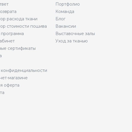
твет
Портфолио
возврата
Команда
тор расхода ткани
Блог
тор стоимости пошива
Вакансии
 программа
Выставочные залы
абинет
Уход за тканью
ые сертификаты
а
 конфиденциальности
нет-магазине
я оферта
та