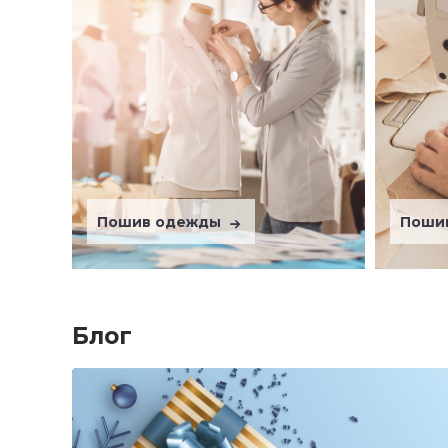
Пошив одежды
Поши
Блог