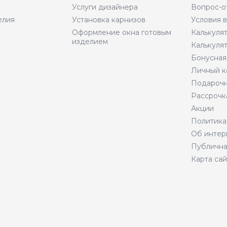
Услуги дизайнера
Вопрос-о
елия
Установка карнизов
Условия 
Оформление окна готовым
Калькуля
изделием
Калькуля
Бонусная
Личный к
Подарочн
Рассрочк
Акции
Политика
Об интер
Публична
Карта сай