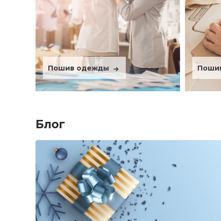
Пошив одежды
Поши
Блог