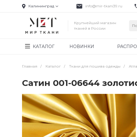
Калининград
info@mir-tkani39.ru
Крупнейший магазин
тканей в России
КАТАЛОГ
НОВИНКИ
РАСПР
Главная
/
Каталог
/
Ткани для пошива одежды
/
Атла
Сатин 001-06644 золот