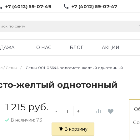
+7 (4012) 59-07-49
+7 (4012) 59-07-47
ОДАЖА
О НАС
БЛОГ
АКЦИИ
с / Cатин
/
Сатин 001-06644 золотисто-желтый однотонный
исто-желтый однотонный
1 215 руб.
Об
-
+
В наличии: 7.3
Со
В корзину