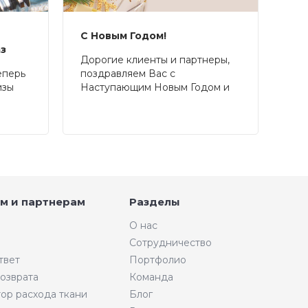
С Новым Годом!
аз
Дорогие клиенты и партнеры,
еперь
поздравляем Вас с
изы
Наступающим Новым Годом и
Рождеством!
м и партнерам
Разделы
О нас
Сотрудничество
твет
Портфолио
возврата
Команда
тор расхода ткани
Блог