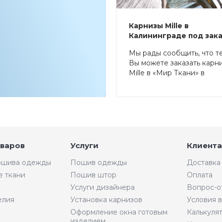
Карнизы Mille в
Калининграде под зак
Мы рады сообщить, что т
Вы можете заказать карн
Mille в «Мир Ткани» в
Калининграде.
оваров
Услуги
Клиента
пошива одежды
Пошив одежды
Доставка
е ткани
Пошив штор
Оплата
Услуги дизайнера
Вопрос-о
елия
Установка карнизов
Условия 
Оформление окна готовым
Калькуля
изделием