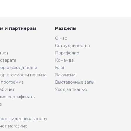
м и партнерам
Разделы
О нас
Сотрудничество
твет
Портфолио
возврата
Команда
тор расхода ткани
Блог
тор стоимости пошива
Вакансии
 программа
Выставочные залы
абинет
Уход за тканью
ые сертификаты
а
 конфиденциальности
нет-магазине