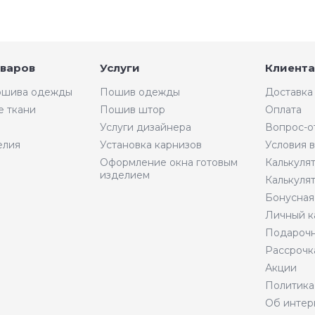
оваров
Услуги
Клиента
пошива одежды
Пошив одежды
Доставка
е ткани
Пошив штор
Оплата
Услуги дизайнера
Вопрос-о
елия
Установка карнизов
Условия 
Оформление окна готовым
Калькуля
изделием
Калькуля
Бонусная
Личный к
Подарочн
Рассрочк
Акции
Политика
Об интер