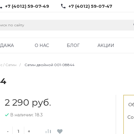
+7 (4012) 59-07-49
+7 (4012) 59-07-47
ОДАЖА
О НАС
БЛОГ
АКЦИИ
с / Cатин
/
Сатин двойной 001-08844
44
2 290 руб.
Об
В наличии: 18.3
Со
-
+