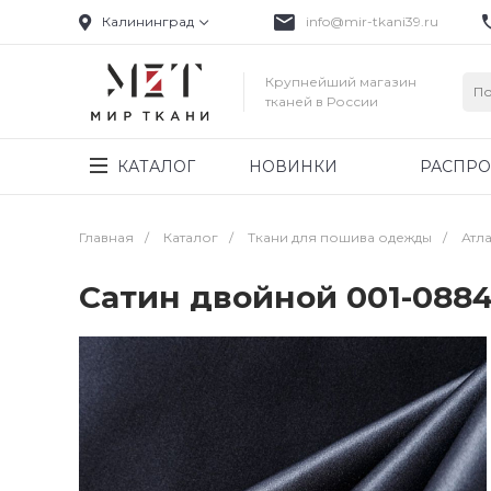
Калининград
info@mir-tkani39.ru
Крупнейший магазин
тканей в России
КАТАЛОГ
НОВИНКИ
РАСПР
Главная
/
Каталог
/
Ткани для пошива одежды
/
Атла
Сатин двойной 001-088