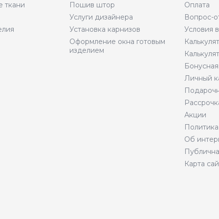
е ткани
Пошив штор
Оплата
Услуги дизайнера
Вопрос-о
елия
Установка карнизов
Условия 
Оформление окна готовым
Калькуля
изделием
Калькуля
Бонусная
Личный к
Подарочн
Рассрочк
Акции
Политика
Об интер
Публична
Карта сай