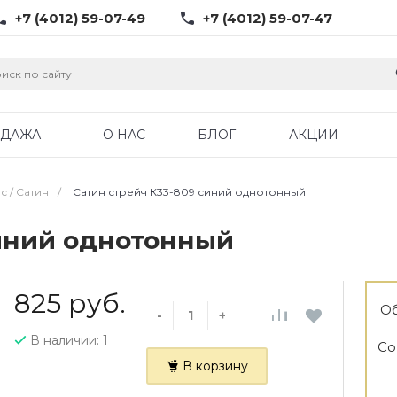
+7 (4012) 59-07-49
+7 (4012) 59-07-47
ОДАЖА
О НАС
БЛОГ
АКЦИИ
с / Cатин
/
Сатин стрейч К33-809 синий однотонный
синий однотонный
825 руб.
Об
-
+
В наличии: 1
Со
В корзину