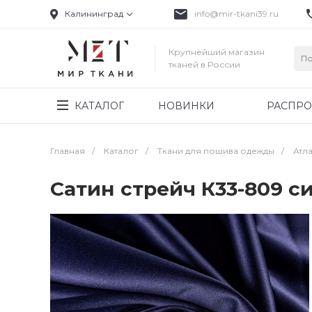
Калининград
info@mir-tkani39.ru
Крупнейший магазин
тканей в России
КАТАЛОГ
НОВИНКИ
РАСПР
Главная
/
Каталог
/
Ткани для пошива одежды
/
Атла
Сатин стрейч К33-809 