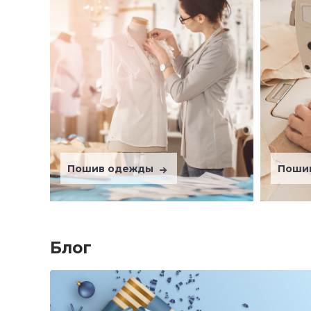
Пошив одежды
Поши
Блог