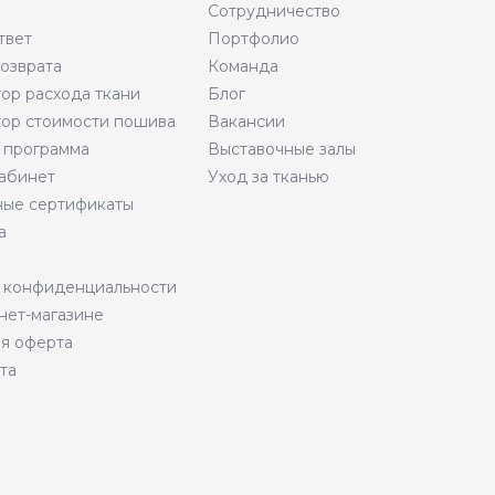
Сотрудничество
твет
Портфолио
возврата
Команда
тор расхода ткани
Блог
тор стоимости пошива
Вакансии
 программа
Выставочные залы
абинет
Уход за тканью
ые сертификаты
а
 конфиденциальности
нет-магазине
я оферта
та