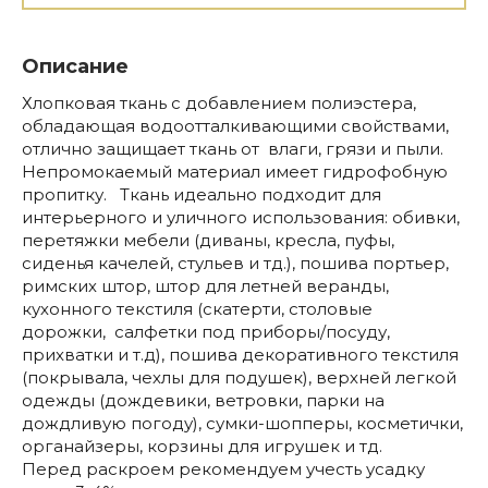
Описание
Хлопковая ткань с добавлением полиэстера,
обладающая водоотталкивающими свойствами,
отлично защищает ткань от влаги, грязи и пыли.
Непромокаемый материал имеет гидрофобную
пропитку. Ткань идеально подходит для
интерьерного и уличного использования: обивки,
перетяжки мебели (диваны, кресла, пуфы,
сиденья качелей, стульев и тд.), пошива портьер,
римских штор, штор для летней веранды,
кухонного текстиля (скатерти, столовые
дорожки, салфетки под приборы/посуду,
прихватки и т.д), пошива декоративного текстиля
(покрывала, чехлы для подушек), верхней легкой
одежды (дождевики, ветровки, парки на
дождливую погоду), сумки-шопперы, косметички,
органайзеры, корзины для игрушек и тд.
Перед раскроем рекомендуем учесть усадку