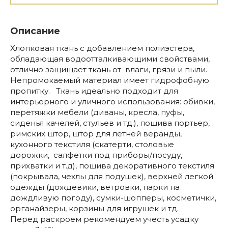
Описание
Хлопковая ткань с добавлением полиэстера,
обладающая водоотталкивающими свойствами,
отлично защищает ткань от влаги, грязи и пыли.
Непромокаемый материал имеет гидрофобную
пропитку. Ткань идеально подходит для
интерьерного и уличного использования: обивки,
перетяжки мебели (диваны, кресла, пуфы,
сиденья качелей, стульев и тд.), пошива портьер,
римских штор, штор для летней веранды,
кухонного текстиля (скатерти, столовые
дорожки, салфетки под приборы/посуду,
прихватки и т.д), пошива декоративного текстиля
(покрывала, чехлы для подушек), верхней легкой
одежды (дождевики, ветровки, парки на
дождливую погоду), сумки-шопперы, косметички,
органайзеры, корзины для игрушек и тд.
Перед раскроем рекомендуем учесть усадку