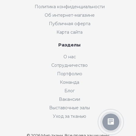
Политика конфиденциальности
Об интернет-магазине
Публичная оферта
Карта сайта
Разделы
Интернет-магазин "Мир
О нас
Ткани"
Сотрудничество
Добрый день! Готовы Вам
Портфолио
помочь. Напишите нам, если у
Вас появятся вопросы.
Команда
График работы интернет-
Блог
магазина: пн-пт с 11:00 до
19:00 по МСК.
Вакансии
Выставочные залы
Уход за тканью
© 2026 Мир ткани, Все права защищены