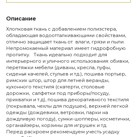
Описание
Хлопковая ткань с добавлением полиэстера,
обладающая водоотталкивающими свойствами,
отлично защищает ткань от влаги, грязи и пыли.
Непромокаемый материал имеет гидрофобную
пропитку. Ткань идеально подходит для
интерьерного и уличного использования: обивки,
перетяжки мебели (диваны, кресла, пуфы,
сиденья качелей, стульев и тд.), пошива портьер,
римских штор, штор для летней веранды,
кухонного текстиля (скатерти, столовые
дорожки, салфетки под приборы/посуду,
прихватки и т.д), пошива декоративного текстиля
(покрывала, чехлы для подушек), верхней легкой
одежды (дождевики, ветровки, парки на
дождливую погоду), сумки-шопперы, косметички,
органайзеры, корзины для игрушек и тд.
Перед раскроем рекомендуем учесть усадку